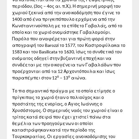
περιόδου, (3ος – 4ος αι. π.Χ.). Η σημερινή μορφή του
χωριού ξεκινά από την ανοικοδόμηση που έγινε το
1400 από ένα πριγκιπόπουλο ερχόμενο από την
Κωνσταντινούπολη με το επίθετο Γαβαλάς, από το
οποίο και το χωριό ονομάστηκε Γαβαλομούρι.
Παρόλο που αναφέρεται για πρώτη φορά στην
απογραφή του Barozzi το 1577, του Καστροφύλακα το
1583
και του Basilicata το 1630
, ίσως το συνθετικό του
ονόματος οδηγεί στην βυζαντινή εποχή και να
συνδέεται με την οικογένεια των Γαβαλάδων που
προέρχονται από τα 12 Αρχοντόπουλα
και ίσως
ο
ο
παραπέμπει στον 12
– 13
αιώνα.
Το πιο σημαντικό πράγμα με το οποίο ετίμησε ο
πρίγκιπας το χωριό ήταν ο πολιούχος και ο
προστάτης της ενορίας, ο Άγιος Ιωάννης ο
Χρυσόστομος. Ο σημερινός ναός του χωριού είναι ο
τρίτος κατά σειρά που έχει χτιστεί πάνω στα
θεμέλια των προηγούμενων οι οποίοι
καταστράφηκαν κατά την περίοδο της
Τουρκοκρατίας. Οι εργασίες ανοικοδόμισης του