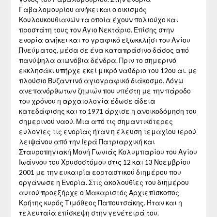
Γαβαλομουρίου ανήκει και ο οικισμός
Κουλουκουθιανών τα οποία έχουν πολιούχο και
προστάτη τους τον Άγιο Νεκτάριο. Επίσης στην
ενορία ανήκει και το γραφικό εξωκκλήσι του Αγίου
Πνεύματος, μέσα σε ένα καταπράσινο δάσος από
πανύψηλα αιωνόβια δένδρα. Πριν το σημερινό
εκκλησάκι υπήρχε εκεί μικρό ναΰδριο του 12ου αι. με
πλούσιο Βυζαντινό αγιογραφικό διάκοσμο. Λόγω
ανεπανόρθωτων ζημιών που υπέστη με την πάροδο
του χρόνου η αρχαιολογία έδωσε άδεια
κατεδάφισης και το 1971 άρχισε η ανοικοδόμηση του
σημερινού ναού. Μια από τις σημαντικότερες
ευλογίες τις ενορίας ήταν η έλευση τεμαχίου ιερού
λειψάνου από την Ιερά Πατριαρχική και
Σταυροπηγιακή Μονή Γωνιάς Κολυμπαρίου του Αγίου
Ιωάννου του Χρυσοστόμου στις 12 και 13 Νοεμβρίου
2001 με την ευκαιρία εορταστικού διημέρου που
οργάνωσε η Ενορία. Στις ακολουθίες του διημέρου
αυτού προεξήρχε ο Μακαριστός Αρχιεπίσκοπος
Κρήτης κυρός Τιμόθεος Παπουτσάκης. Ήταν και η
τελευταία επίσκεψη στην γενέτειρά του.