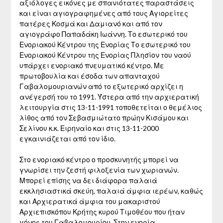
αξιόλογες εικόνες με σπανιότατες παραστάσεις
και είναι αγιογραφημένες από τους Αγιορείτες
πατέρες Κοσμά και Δαμιανό και από τον
αγιογράφο Παπαδάκη Ιωάννη. Το εσωτερικό του
Ενοριακού Κέντρου της Ενορίας Το εσωτερικό του
Ενοριακού Κέντρου της Ενορίας Πλησίον του ναού
υπάρχει ενοριακό πνευματικό κέντρο. Με
πρωτοβουλία και έσοδα των απανταχού
Γαβαλομουριανών από το εξωτερικό αρχίζει η
ανέγερσή του το 1991. Ύστερα από την αρχιερατική
λειτουργία στις 13-11-1991 τοποθετείται ο θεμέλιος
λίθος από τον Σεβασμιώτατο πρώην Κισάμου και
Σελίνου κ.κ. Ειρηναίο και στις 13-11-2000
εγκαινιάζεται από τον ίδιο.
Στο ενοριακό κέντρο ο προσκυνητής μπορεί να
γνωρίσει την ζεστή φιλοξενία των χωριανών.
Μπορεί επίσης να δει διάφορα παλαιά
εκκλησιαστικά σκεύη, παλαιά άμφια ιερέων, καθώς
και Αρχιερατικά άμφια του μακαριστού
Αρχιεπισκόπου Κρήτης κυρού Τιμοθέου που ήταν
γόνος του Γαβαλομουρίου. Στην ενορία