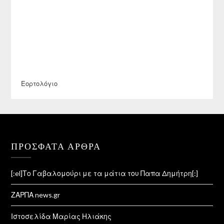
Εορτολόγιο
ΠΡΌΣΦΑΤΑ ΆΡΘΡΑ
[:el]Το Γαβαλομούρι με τα μάτια του Παπα Δημήτρη[:]
ΖΑΡΠΑ news.gr
Ιστοσελίδα Μαρίας Ηλιάκης