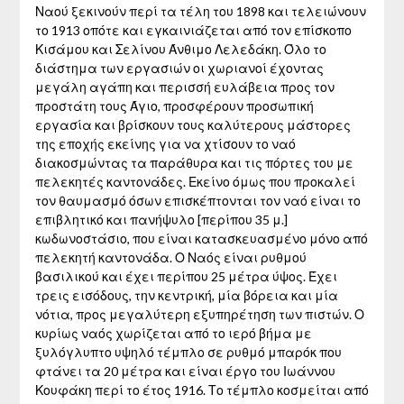
Ναού ξεκινούν περί τα τέλη του 1898 και τελειώνουν
το 1913 οπότε και εγκαινιάζεται από τον επίσκοπο
Κισάμου και Σελίνου Άνθιμο Λελεδάκη. Όλο το
διάστημα των εργασιών οι χωριανοί έχοντας
μεγάλη αγάπη και περισσή ευλάβεια προς τον
προστάτη τους Άγιο, προσφέρουν προσωπική
εργασία και βρίσκουν τους καλύτερους μάστορες
της εποχής εκείνης για να χτίσουν το ναό
διακοσμώντας τα παράθυρα και τις πόρτες του με
πελεκητές καντονάδες. Εκείνο όμως που προκαλεί
τον θαυμασμό όσων επισκέπτονται τον ναό είναι το
επιβλητικό και πανήψυλο [περίπου 35 μ.]
κωδωνοστάσιο, που είναι κατασκευασμένο μόνο από
πελεκητή καντονάδα. Ο Ναός είναι ρυθμού
βασιλικού και έχει περίπου 25 μέτρα ύψος. Έχει
τρεις εισόδους, την κεντρική, μία βόρεια και μία
νότια, προς μεγαλύτερη εξυπηρέτηση των πιστών. Ο
κυρίως ναός χωρίζεται από το ιερό βήμα με
ξυλόγλυπτο υψηλό τέμπλο σε ρυθμό μπαρόκ που
φτάνει τα 20 μέτρα και είναι έργο του Ιωάννου
Κουφάκη περί το έτος 1916. Το τέμπλο κοσμείται από