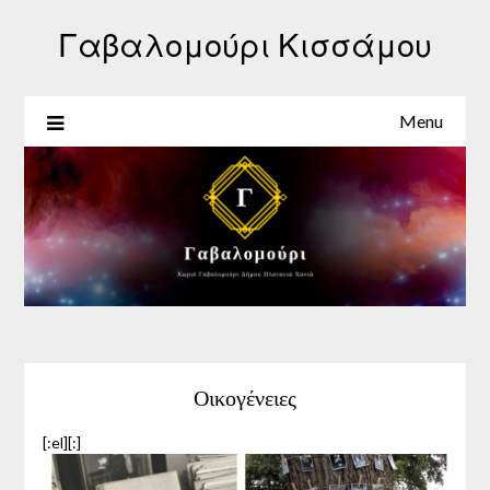
Γαβαλομούρι Κισσάμου
Menu
Οικογένειες
[:el]
[:]