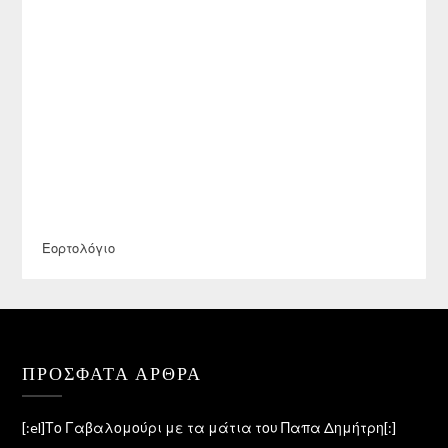
Εορτολόγιο
ΠΡΌΣΦΑΤΑ ΆΡΘΡΑ
[:el]Το Γαβαλομούρι με τα μάτια του Παπα Δημήτρη[:]